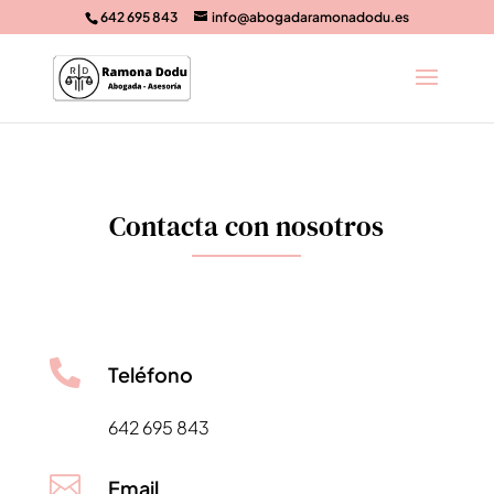
642 695 843
info@abogadaramonadodu.es
Contacta con nosotros

Teléfono
642 695 843

Email